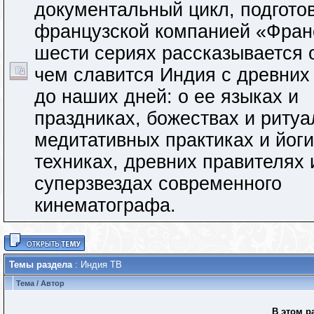
документальный цикл, подгото
французской компанией «Франс
шести сериях рассказывается 
чем славится Индия с древних
до наших дней: о ее языках и
праздниках, божествах и ритуа
медитативных практиках и йог
техниках, древних правителях 
суперзвездах современного
кинематографа.
Темы раздела
: Индия ТВ
Тема
/
Автор
В этом р