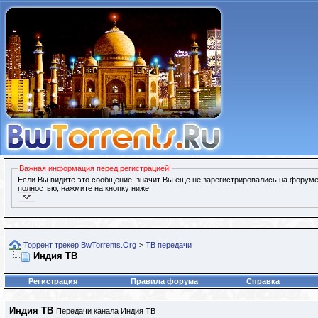
Важная информация перед регистрацией!
Если Вы видите это сообщение, значит Вы еще не зарегистрировались на форуме
полностью, нажмите на кнопку ниже
Торрент трекер BwTorrents.Org
>
ТВ передачи
Индия ТВ
Регистрация
Правила форума
Справка
Индия ТВ
Передачи канала Индия ТВ