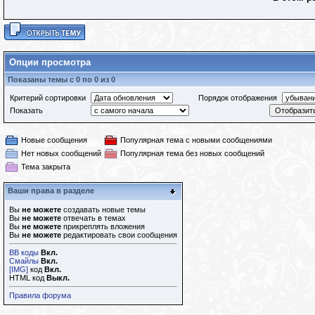
Опции просмотра
Показаны темы с 0 по 0 из 0
Критерий сортировки
Порядок отображения
Показать
Новые сообщения
Популярная тема с новыми сообщениями
Нет новых сообщений
Популярная тема без новых сообщений
Тема закрыта
Ваши права в разделе
Вы
не можете
создавать новые темы
Вы
не можете
отвечать в темах
Вы
не можете
прикреплять вложения
Вы
не можете
редактировать свои сообщения
BB коды
Вкл.
Смайлы
Вкл.
[IMG]
код
Вкл.
HTML код
Выкл.
Правила форума